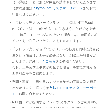
（不課税））とは別に解約金を請求させていただきます
（解約金額は
kyoto-Inet カスタマーサポート
までお問
い合わせください）。
・「フレッツ光メンバーズクラブ」、「Club NTT-West」
のポイントは、「ejひかり」に引き継ぐことができませ
ん。 転用にてお申し込みいただく場合には、転用前にポ
イントをご利用いただくことをお勧めします。
・「フレッツ光」から「ejひかり」への転用と同時に品目変
更を行う場合は、工事が必要となり、別途工事料金がか
かります。詳細は、
こちら
をご参照ください。
なお、工事及び工事費が発生する場合、事前に弊社から
工事料金等をご案内します。
・夜間・深夜、土日休日および年末年始の工事は別途費用
がかかります。詳しくは
kyoto-Inet カスタマーサポー
ト
にお問い合わせください。
・NTT西日本が提供するフレッツ 光ネクストをご利用中で
フレッツ・v6オプションをご利用いただいていないお客